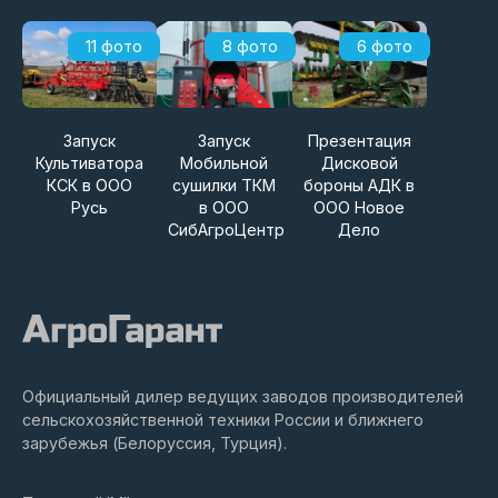
11 фото
8 фото
6 фото
Запуск
Запуск
Презентация
Культиватора
Мобильной
Дисковой
КСК в ООО
сушилки ТКМ
бороны АДК в
Русь
в ООО
ООО Новое
СибАгроЦентр
Дело
Официальный дилер ведущих заводов производителей
сельскохозяйственной техники России и ближнего
зарубежья (Белоруссия, Турция).