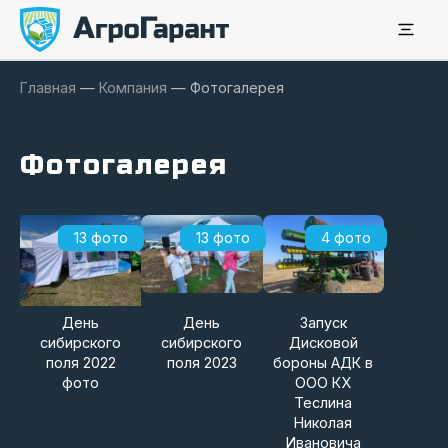
Главная
—
Компания
—
Фотогалерея
Фотогалерея
13 фото
13 фото
4 фото
День
День
Запуск
сибирского
сибирского
Дисковой
поля 2022
поля 2023
бороны АДК в
фото
ООО КХ
Теслина
Николая
Ивановича