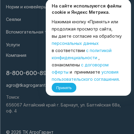
На сайте используются файлы
Нории и конвейеры
cookie и Яндекс Метрика.
Сеялки
Нажимая кнопку «Принять» или
продолжая просмотр сайта,
Вспомогательная техника
вы даете согласие на обработку
персональных данных
Услуги
в соответствии
с политикой
Компания
конфиденциальности
,
ознакомлены
с договором
оферты
и принимаете
условия
8-800-600-8998
пользовательского соглашения
.
agro@tkagrogarant.ru
Принять
Томск
656067 Алтайский край г. Барнаул, ул. Балтийская 68а,
оф. 4
© 2026 ТК АгроГарант