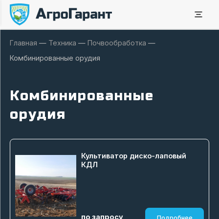
Главная
—
Техника
—
Почвообработка
—
Комбинированные орудия
Комбинированные
орудия
Культиватор диско-лаповый
КДЛ
по запросу
Подробнее