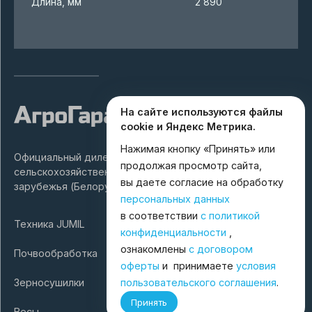
Длина, мм
2 890
На сайте используются файлы
cookie и Яндекс Метрика.
Нажимая кнопку «Принять» или
Официальный дилер ведущих заводов производителей
продолжая просмотр сайта,
сельскохозяйственной техники России и ближнего
вы даете согласие на обработку
зарубежья (Белоруссия, Турция).
персональных данных
в соответствии
с политикой
Техника JUMIL
конфиденциальности
,
ознакомлены
с договором
Почвообработка
оферты
и принимаете
условия
Зерносушилки
пользовательского соглашения
.
Принять
Весы